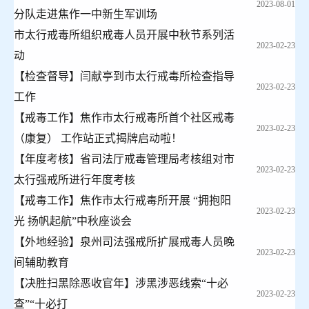
2023-08-01
分队走进焦作一中新生军训场
市太行戒毒所组织戒毒人员开展中秋节系列活
2023-02-23
动
【检查督导】闫献亭到市太行戒毒所检查指导
2023-02-23
工作
【戒毒工作】焦作市太行戒毒所首个社区戒毒
2023-02-23
（康复） 工作站正式揭牌启动啦！
【年度考核】省司法厅戒毒管理局考核组对市
2023-02-23
太行强戒所进行年度考核
【戒毒工作】焦作市太行戒毒所开展 “拥抱阳
2023-02-23
光 扬帆起航”中秋座谈会
【外地经验】泉州司法强戒所扩展戒毒人员晚
2023-02-23
间辅助教育
【决胜扫黑除恶收官年】涉黑涉恶线索“十必
2023-02-23
查”“十必打