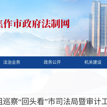
法治业务
政务公开
机关建设
组巡察“回头看”市司法局暨审计