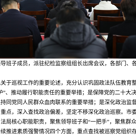
领导班子成员，派驻纪检监察组组长出席会议，各部门、
记关于巡视工作的重要论述，充分认识巩固政法队伍教育
护”、推动履行职能责任的重要举措；是保障党的二十大
保持同党同人民群众血肉联系的重要举措；是深化政治监
督重点，深入查找政治偏差，坚定不移深化政治巡察。市
法局核心职能职责，聚焦领导班子和“一把手”，聚焦群
持续推进素质强警情况四个方面，重点查找被巡察党组织