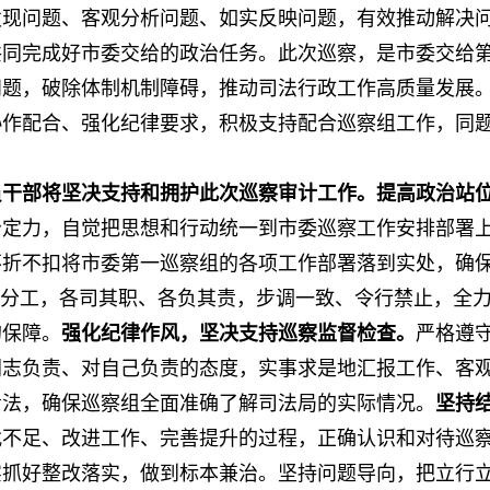
发现问题、客观分析问题、如实反映问题，有效推动解决
共同完成好市委交给的政治任务。此次巡察，是市委交给
问题，破除体制机制障碍，推动司法行政工作高质量发展
协作配合、强化纪律要求，积极支持配合巡察组工作，同
员干部将坚决支持和拥护此次巡察审计工作。提高政治站
治定力，自觉把思想和行动统一到市委巡察工作安排部署
不折不扣将市委第一巡察组的各项工作部署落到实处，确
案分工，各司其职、各负其责，步调一致、令行禁止，全
的保障。
强化纪律作风，坚决支持巡察监督检查。
严格遵
同志负责、对自己负责的态度，实事求是地汇报工作、客
看法，确保巡察组全面准确了解司法局的实际情况。
坚持
找不足、改进工作、完善提升的过程，正确认识和对待巡
实抓好整改落实，做到标本兼治。坚持问题导向，把立行